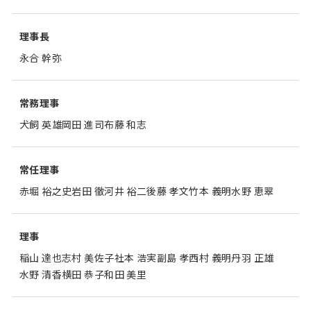
法人・団体会員ご芳名一
ご支援のお願い
シーズンプログラム
覧
楽団員
事務局
理事長
永合 幹弥
社会貢献・地域活動
演奏のご依頼
プログラム広告募集
遺贈のお願い
オーディション・採用情報
常務理事
役員・ファウンダー
犬飼 英雄
岡田 進司
布藤 和志
常任理事
赤堀 裕之史
岩田 徹
河井 裕二
後藤 孝文
竹本 義明
水野 恵翠
理事
稲山 達也
志村 美佐子
社本 浩実
副島 孝
西村 義明
丹羽 正雄
水野 清香
横田 恭子
和田 美里