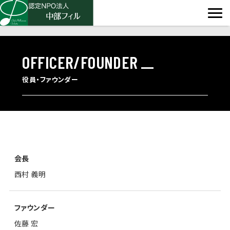
OFFICER/FOUNDER
役員・ファウンダー
CONCERT
ABOUT
コンサート情報
SUPPORT
中部フィルについて
VIEW MORE
ご支援
VIEW MORE
会長
ACTIVITIES
西村 義明
VIEW MORE
過去の公演情報
コンサート
活動紹介
指揮者
ファウンダー
中部フィルとは
VIEW MORE
佐藤 宏