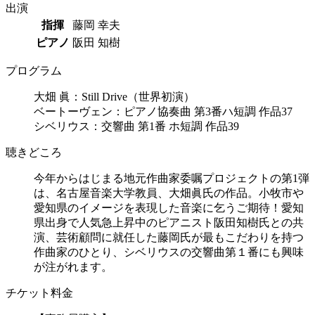
出演
指揮
藤岡 幸夫
ピアノ
阪田 知樹
プログラム
大畑 眞：Still Drive（世界初演）
ベートーヴェン：ピアノ協奏曲 第3番ハ短調 作品37
シベリウス：交響曲 第1番 ホ短調 作品39
聴きどころ
今年からはじまる地元作曲家委嘱プロジェクトの第1弾
は、名古屋音楽大学教員、大畑眞氏の作品。小牧市や
愛知県のイメージを表現した音楽に乞うご期待！愛知
県出身で人気急上昇中のピアニスト阪田知樹氏との共
演、芸術顧問に就任した藤岡氏が最もこだわりを持つ
作曲家のひとり、シベリウスの交響曲第１番にも興味
が注がれます。
チケット料金