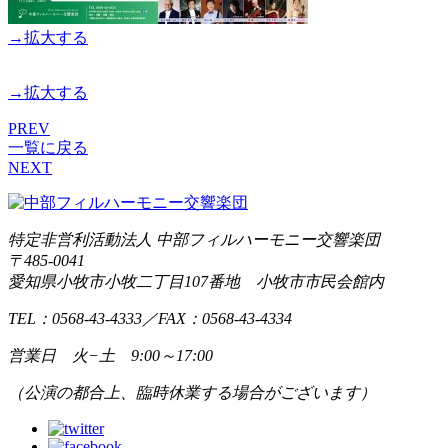
→拡大する
→拡大する
PREV
一覧に戻る
NEXT
特定非営利活動法人 中部フィルハーモニー交響楽団
〒485-0041
愛知県小牧市小牧二丁目107番地 小牧市市民会館内
TEL：0568-43-4333
／
FAX：0568-43-4334
営業日 火−土 9:00～17:00
（公演の都合上、臨時休業する場合がございます）